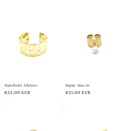
habituel
habituel
Manchette Athènes
Bague Ajaccio
Prix
€25,00 EUR
Prix
€21,00 EUR
habituel
habituel