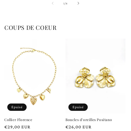
de
1
/
4
COUPS DE COEUR
Épuisé
Épuisé
Collier Florence
Boucles d’oreilles Positano
Prix
€29,00 EUR
Prix
€26,00 EUR