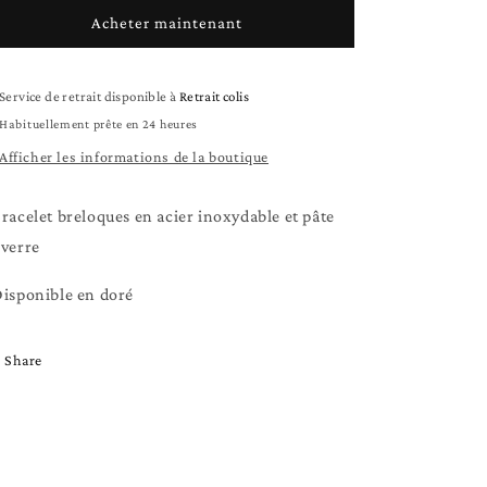
Minorque
Minorque
Acheter maintenant
Service de retrait disponible à
Retrait colis
Habituellement prête en 24 heures
Afficher les informations de la boutique
Bracelet breloques en acier inoxydable et pâte
 verre
Disponible en doré
Share