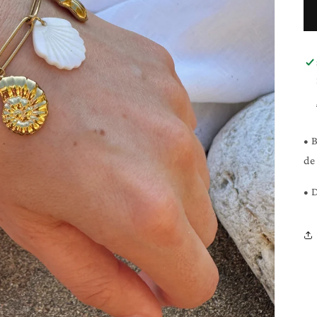
• 
de
• 